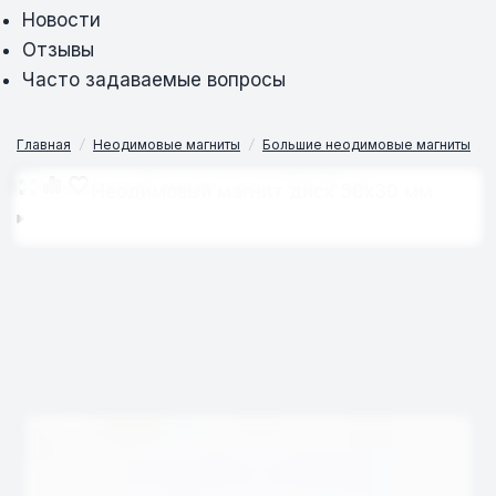
Новости
Отзывы
Часто задаваемые вопросы
Главная
/
Неодимовые магниты
/
Большие неодимовые магниты
/
Неодимовый магнит диск 50х30 мм
Неодимовый магнит диск 50х30 мм
Неодимовый магнит диск 50х30 мм