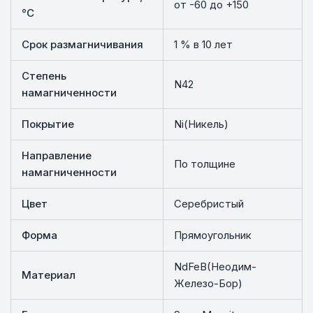
от -60 до +150
°C
Срок размагничивания
1 % в 10 лет
Степень
N42
намагниченности
Покрытие
Ni(Никель)
Направление
По толщине
намагниченности
Цвет
Серебристый
Форма
Прямоугольник
NdFeB(Неодим-
Материал
Железо-Бор)