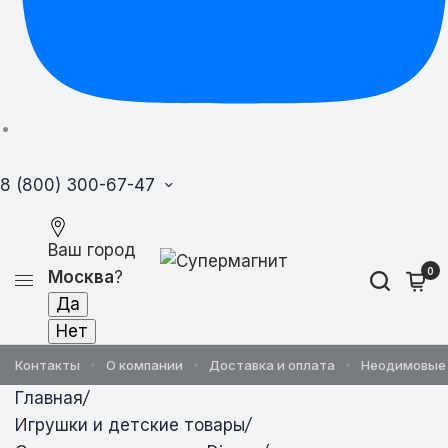
8 (800) 300-67-47
Ваш город
0
Москва
?
Контакты
О компании
Доставка и оплата
Неодимовые
Главная
/
Игрушки и детские товары
/