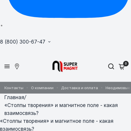
8 (800) 300-67-47
0
Контакты
О компании
Доставка и оплата
Неодимовые
Главная
/
«Столпы творения» и магнитное поле - какая
взаимосвязь?
«Столпы творения» и магнитное поле - какая
взаимосвязь?