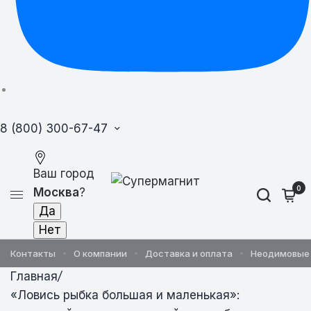
8 (800) 300-67-47
Ваш город
0
Москва
?
Контакты
О компании
Доставка и оплата
Неодимовые
Главная
/
«Ловись рыбка большая и маленькая»: