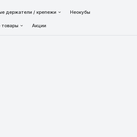
е держатели / крепежи
Неокубы
е товары
Акции