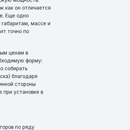
сокую мощность.
к как он отличается
е. Еще одно
 габаритам, массе и
ит точно по
ым ценам в
обходимую форму:
но собирать
ска) благодаря
линной стороны
е при установке в
торов по ряду