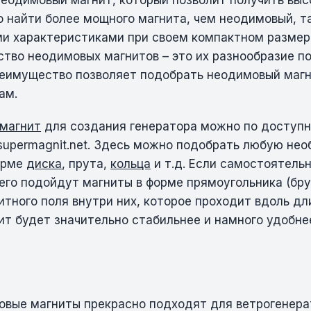
неодимовый магнит, который позволит получить вы
 найти более мощного магнита, чем неодимовый, та
и характеристиками при своем компактном размер
тво неодимовых магнитов – это их разнообразие по
реимущество позволяет подобрать неодимовый магн
ам.
 магнит
для создания генератора можно по доступн
supermagnit.net. Здесь можно подобрать любую не
форме
диска
, прута,
кольца
и т.д. Если самостоятель
сего подойдут магниты в форме прямоугольника (бру
тного поля внутри них, которое проходит вдоль д
ит будет значительно стабильнее и намного удобне
вые магниты прекрасно подходят для ветрогенера