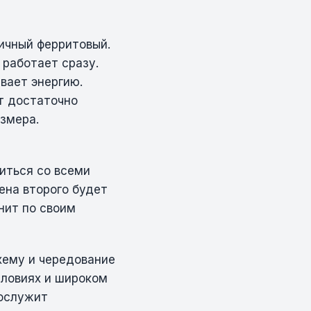
ичный ферритовый.
 работает сразу.
вает энергию.
т достаточно
змера.
иться со всеми
ена второго будет
нит по своим
хему и чередование
словиях и широком
рослужит