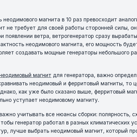
 неодимового магнита в 10 раз превосходит аналог
т не требует для своей работы сторонней силы, он
ри появлении ветра, ветрогенератор сразу вырабаты
актность неодимового магнита, его мощность буде
воляет создавать мощные генераторы небольшого ра
неодимовый магнит
для генератора, важно определ
сравнивать неодимовый и ферритовый магниты, то ц
однако, как уже было сказано выше, ферритовый маг
льно уступает неодимовому магниту.
 важно учитывать все нюансы сборки: полярность, с
Чтобы генератор работал в разных климатических у
ур, лучше выбрать неодимовый магнит, который п