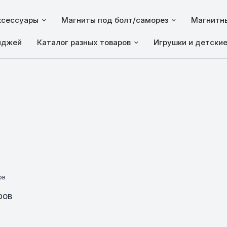
ксессуары
Магниты под болт/саморез
Магнитны
йджей
Каталог разных товаров
Игрушки и детски
ов
ров