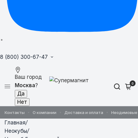
8 (800) 300-67-47
Ваш город
0
Москва
?
Контакты
О компании
Доставка и оплата
Неодимовые
Главная
/
Неокубы
/