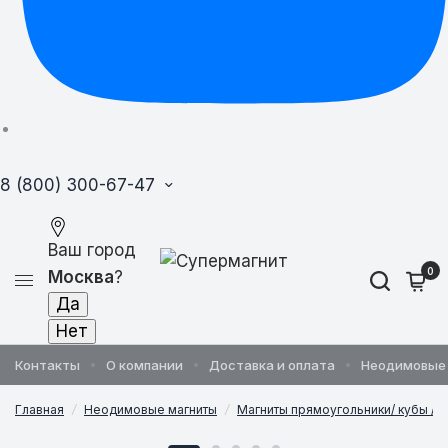
8 (800) 300-67-47
Ваш город
0
Москва
?
Контакты
О компании
Доставка и оплата
Неодимовые
Главная
/
Неодимовые магниты
/
Магниты прямоугольники/ кубы / 