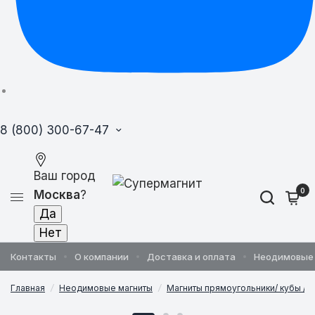
8 (800) 300-67-47
Ваш город
0
Москва
?
Контакты
О компании
Доставка и оплата
Неодимовые
Главная
/
Неодимовые магниты
/
Магниты прямоугольники/ кубы / 