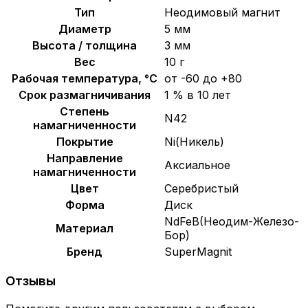
Тип
Неодимовый магнит
Диаметр
5 мм
Высота / толщина
3 мм
Вес
10 г
Рабочая температура, °C
от -60 до +80
Срок размагничивания
1 % в 10 лет
Степень
N42
намагниченности
Покрытие
Ni(Никель)
Направление
Аксиальное
намагниченности
Цвет
Серебристый
Форма
Диск
NdFeB(Неодим-Железо-
Материал
Бор)
Бренд
SuperMagnit
Отзывы