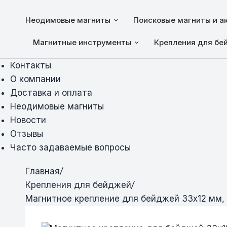
Неодимовые магниты
Поисковые магниты и а
Магнитные инструменты
Крепления для бе
Контакты
О компании
Доставка и оплата
Неодимовые магниты
Новости
Отзывы
Часто задаваемые вопросы
Главная
/
Крепления для бейджей
/
Магнитное крепление для бейджей 33х12 мм,
Магнитное крепление для бейджей 33
Магнитное крепление для бейджей 33
Магнитное крепление для бейджей 33
Магнитное крепление для бейджей 33
Магнитное крепление для бейджей 33