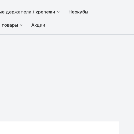
е держатели / крепежи
Неокубы
е товары
Акции