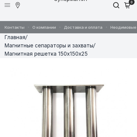
0
Контакты
О компании
Доставка и оплата
Неодимовые
Главная
/
Магнитные сепараторы и захваты
/
Магнитная решетка 150х150х25