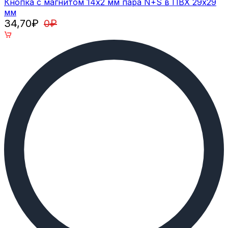
Кнопка с магнитом 14х2 мм пара N+S в ПВХ 29х29
мм
34,70
₽
0
₽